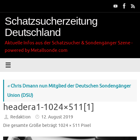
Zum
Inhalt
springen
Schatzsucherzeitung
Deutschland
Aktuelle Infos aus der Schatzsucher & Sondengänger Szene -
powered by Metallsonde.com
«
Chris Dmann nun Mitglied der Deutschen Sondengänger
Union (DSU)
headera1-1024×511[1]
Redaktion
12. August 2019
Die gesamte Größe beträgt
1024 × 511
Pixel