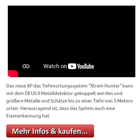
Das neue XP das Tiefenortungssystem “Xtrem Hunter” kann
mit dem DEUS II Metalldetektor gekoppelt werden und
größere Metalle und Schätze bis zu einer Tiefe von 5 Metern
orten. Herausragend ist, dass das System auch eine
Eisenerkennung hat.