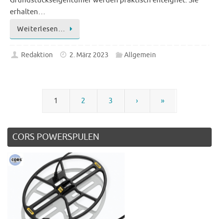
Grundstückseigentümer werden praktisch enteignet. Sie
erhalten…
Weiterlesen…
Redaktion
2. März 2023
Allgemein
1
2
3
›
»
CORS POWERSPULEN