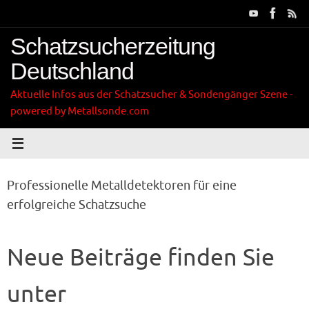
Zum
Inhalt
springen
Schatzsucherzeitung
Deutschland
Aktuelle Infos aus der Schatzsucher & Sondengänger Szene -
powered by Metallsonde.com
Professionelle Metalldetektoren für eine
erfolgreiche Schatzsuche
Neue Beiträge finden Sie
unter