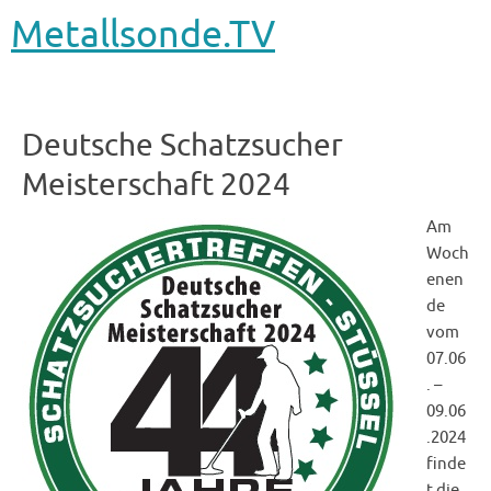
Metallsonde.TV
Deutsche Schatzsucher
Meisterschaft 2024
Am
Woch
enen
de
vom
07.06
. –
09.06
.2024
finde
t die