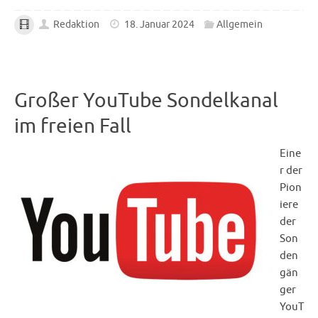
Redaktion
18. Januar 2024
Allgemein
Großer YouTube Sondelkanal
im freien Fall
Eine
r der
Pion
iere
der
Son
den
gän
ger
YouT