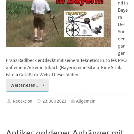
nd in
Baye
rn!
Der
Son
den
gän
ger
Franz Radlbeck entdeckt mit seinem Teknetics EuroTek PRO
auf einem Acker in Irlbach (Bayern) eine Situla. Eine Situla
ist ein Gefäß für Wein. Dieses Video…
Weiterlesen…
Redaktion
23. Juli 2023
Allgemein
Antiker goldener Anhänger mit