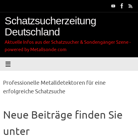
Zum
Inhalt
springen
Schatzsucherzeitung
Deutschland
Aktuelle Infos aus der Schatzsucher & Sondengänger Szene -
powered by Metallsonde.com
Professionelle Metalldetektoren für eine
erfolgreiche Schatzsuche
Neue Beiträge finden Sie
unter