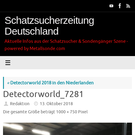
Zum
Inhalt
springen
Schatzsucherzeitung
Deutschland
Aktuelle Infos aus der Schatzsucher & Sondengänger Szene -
powered by Metallsonde.com
«
Detectorworld 2018 in den Niederlanden
Detectorworld_7281
Redaktion
13. Oktober 2018
Die gesamte Größe beträgt
1000 × 750
Pixel