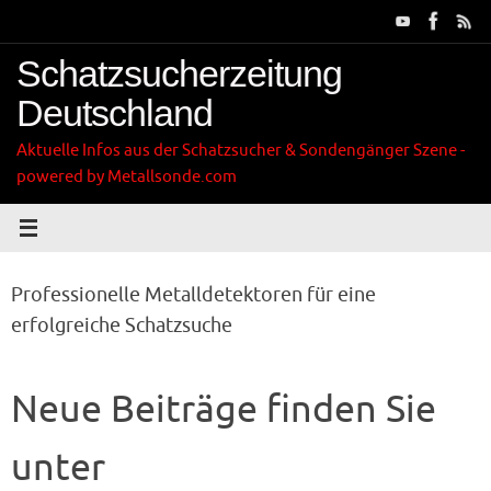
Zum
Inhalt
springen
Schatzsucherzeitung
Deutschland
Aktuelle Infos aus der Schatzsucher & Sondengänger Szene -
powered by Metallsonde.com
Professionelle Metalldetektoren für eine
erfolgreiche Schatzsuche
Neue Beiträge finden Sie
unter