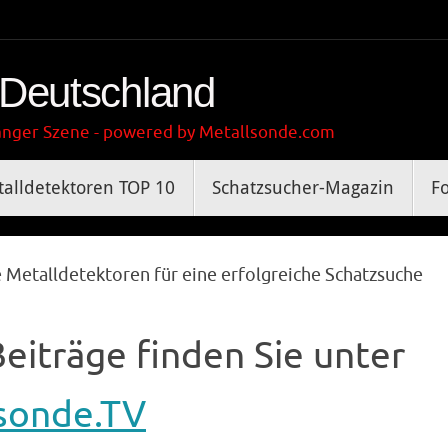
 Deutschland
gänger Szene - powered by Metallsonde.com
alldetektoren TOP 10
Schatzsucher-Magazin
F
e Metalldetektoren für eine erfolgreiche Schatzsuche
eiträge finden Sie unter
sonde.TV