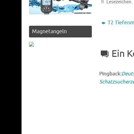
Lesezeichen
.
T2 Tiefenm
Magnetangeln
Ein 
Pingback:
Deuts
Schatzsucherze