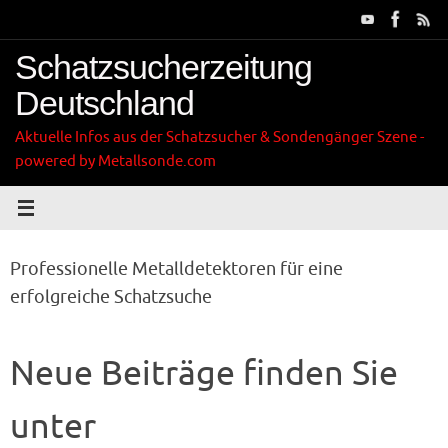
Zum
Inhalt
springen
Schatzsucherzeitung
Deutschland
Aktuelle Infos aus der Schatzsucher & Sondengänger Szene -
powered by Metallsonde.com
Professionelle Metalldetektoren für eine
erfolgreiche Schatzsuche
Neue Beiträge finden Sie
unter