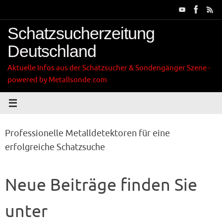
Zum
Inhalt
springen
Schatzsucherzeitung
Deutschland
Aktuelle Infos aus der Schatzsucher & Sondengänger Szene -
powered by Metallsonde.com
Professionelle Metalldetektoren für eine
erfolgreiche Schatzsuche
Neue Beiträge finden Sie
unter