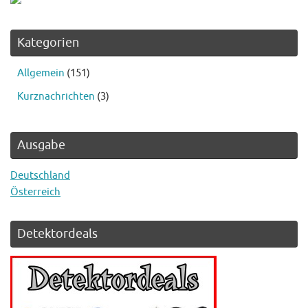
Kategorien
Allgemein
(151)
Kurznachrichten
(3)
Ausgabe
Deutschland
Österreich
Detektordeals