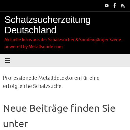
Zum
Inhalt
springen
Schatzsucherzeitung
Deutschland
Aktuelle Infos aus der Schatzsucher & Sondengänger Szene -
powered by Metallsonde.com
Professionelle Metalldetektoren für eine
erfolgreiche Schatzsuche
Neue Beiträge finden Sie
unter