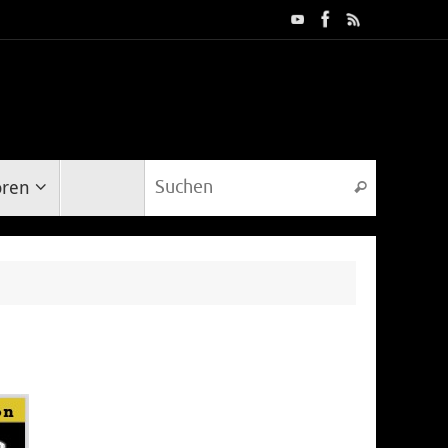
Suche na
oren
Suchen