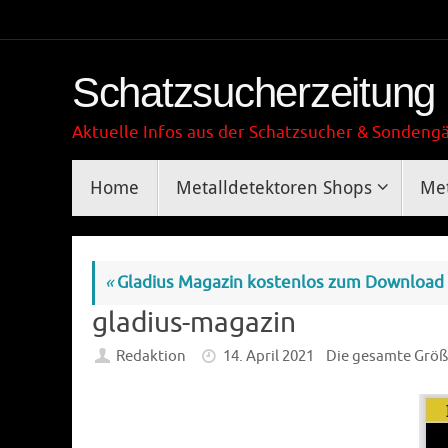
Zum
Inhalt
springen
Schatzsucherzeitung
Aktuelle Infos aus der Schatzsucher & Sonden
Zum
Home
Metalldetektoren Shops
Met
Inhalt
springen
«
Gladius Magazin kostenlos zum Download
gladius-magazin
Redaktion
14. April 2021
Die gesamte Größ