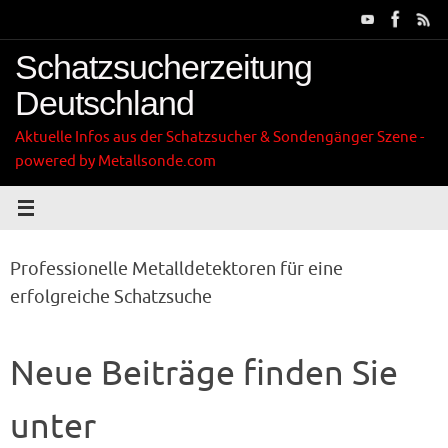
Zum
Inhalt
springen
Schatzsucherzeitung
Deutschland
Aktuelle Infos aus der Schatzsucher & Sondengänger Szene -
powered by Metallsonde.com
Professionelle Metalldetektoren für eine
erfolgreiche Schatzsuche
Neue Beiträge finden Sie
unter