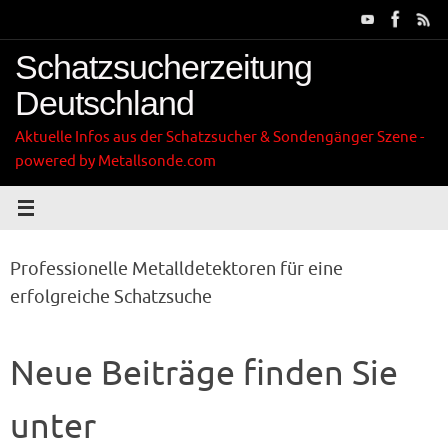
Zum
Inhalt
springen
Schatzsucherzeitung
Deutschland
Aktuelle Infos aus der Schatzsucher & Sondengänger Szene -
powered by Metallsonde.com
Professionelle Metalldetektoren für eine
erfolgreiche Schatzsuche
Neue Beiträge finden Sie
unter