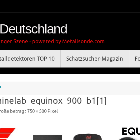
 Deutschland
gänger Szene - powered by Metallsonde.com
alldetektoren TOP 10
Schatzsucher-Magazin
F
?
inelab_equinox_900_b1[1]
röße beträgt
750 × 500
Pixel