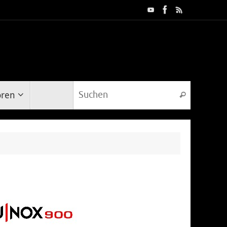
Suche na
oren
Suchen