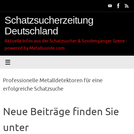
Zum
Inhalt
springen
Schatzsucherzeitung
Deutschland
Aktuelle Infos aus der Schatzsucher & Sondengänger Szene -
powered by Metallsonde.com
Professionelle Metalldetektoren für eine
erfolgreiche Schatzsuche
Neue Beiträge finden Sie
unter