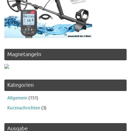
Magnetangeln
Kategorien
Allgemein
(151)
Kurznachrichten
(3)
Ausgabe