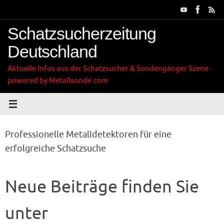
Zum
Inhalt
springen
Schatzsucherzeitung
Deutschland
Aktuelle Infos aus der Schatzsucher & Sondengänger Szene -
powered by Metallsonde.com
Professionelle Metalldetektoren für eine
erfolgreiche Schatzsuche
Neue Beiträge finden Sie
unter