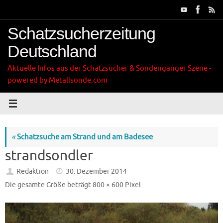
Zum
Inhalt
springen
Schatzsucherzeitung
Deutschland
Aktuelle Infos aus der Schatzsucher & Sondengänger Szene -
powered by Metallsonde.com
«
Schatzsuche am Strand und am Badesee
strandsondler
Redaktion
30. Dezember 2014
Die gesamte Größe beträgt
800 × 600
Pixel