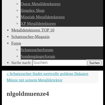
Quest Metalldetektoren
Simplex Shop
Minelab Metalldetektoren
XP Metalldetektoren
Metalldetektoren TOP 10
Schatzsucher-Magazin
Foren
Schatzsucherforum
Sondengängerforum
Suche nach:
Suchen
«
Schatzsucher findet wertvolle goldene Dukaten
Münze mit seinem Metalldetektor
nlgoldmuenze4