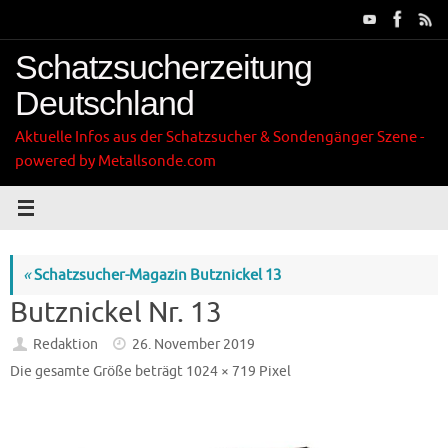
Zum
Inhalt
springen
Schatzsucherzeitung
Deutschland
Aktuelle Infos aus der Schatzsucher & Sondengänger Szene -
powered by Metallsonde.com
«
Schatzsucher-Magazin Butznickel 13
Butznickel Nr. 13
Redaktion
26. November 2019
Die gesamte Größe beträgt
1024 × 719
Pixel