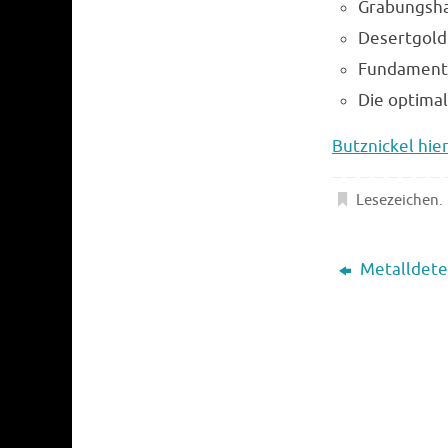
Grabungsha
Desertgold
Fundament 
Die optima
Butznickel hie
Lesezeichen
.
Metalldete