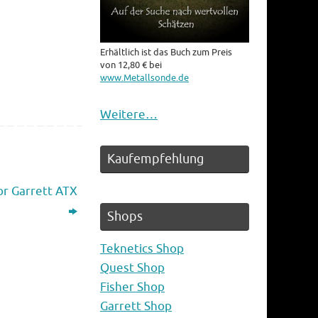
Erhältlich ist das Buch zum Preis
von 12,80 € bei
www.Metallsonde.de
Weitere…
Kaufempfehlung
or Garrett ATX
Shops
Teknetics Shop
Quest Shop
Fisher Shop
Garrett Shop