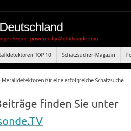
 Deutschland
gänger Szene - powered by Metallsonde.com
alldetektoren TOP 10
Schatzsucher-Magazin
F
e Metalldetektoren für eine erfolgreiche Schatzsuche
eiträge finden Sie unter
sonde.TV