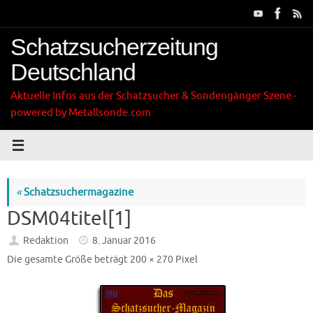
Zum
Inhalt
springen
Schatzsucherzeitung
Deutschland
Aktuelle Infos aus der Schatzsucher & Sondengänger Szene -
powered by Metallsonde.com
«
Schatzsuchermagazine
DSM04titel[1]
Redaktion
8. Januar 2016
Die gesamte Größe beträgt
200 × 270
Pixel