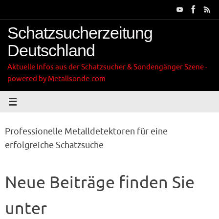
Zum
Inhalt
springen
Schatzsucherzeitung
Deutschland
Aktuelle Infos aus der Schatzsucher & Sondengänger Szene -
powered by Metallsonde.com
Professionelle Metalldetektoren für eine
erfolgreiche Schatzsuche
Neue Beiträge finden Sie
unter