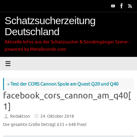
Zum
Inhalt
springen
Schatzsucherzeitung
Deutschland
Aktuelle Infos aus der Schatzsucher & Sondengänger Szene -
powered by Metallsonde.com
«
Test der CORS Cannon Spule am Quest Q20 und Q40
facebook_cors_cannon_am_q40[
1]
Redaktion
24. Oktober 2018
Die gesamte Größe beträgt
633 × 648
Pixel