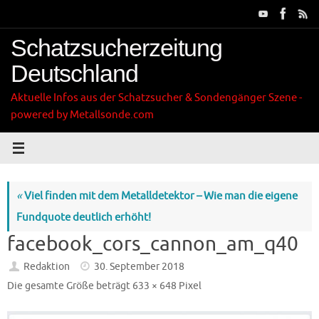
Zum
Inhalt
springen
Schatzsucherzeitung
Deutschland
Aktuelle Infos aus der Schatzsucher & Sondengänger Szene -
powered by Metallsonde.com
«
Viel finden mit dem Metalldetektor – Wie man die eigene
Fundquote deutlich erhöht!
facebook_cors_cannon_am_q40
Redaktion
30. September 2018
Die gesamte Größe beträgt
633 × 648
Pixel