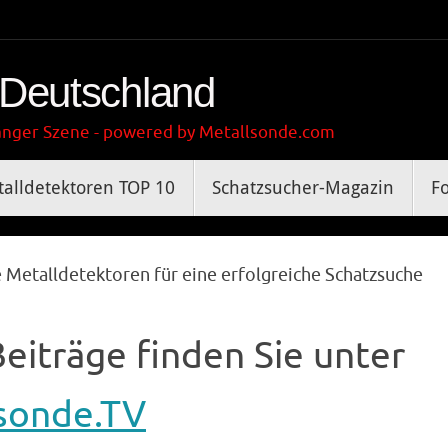
 Deutschland
gänger Szene - powered by Metallsonde.com
alldetektoren TOP 10
Schatzsucher-Magazin
F
e Metalldetektoren für eine erfolgreiche Schatzsuche
eiträge finden Sie unter
sonde.TV