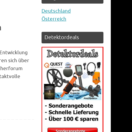
Deutschland
Österreich
m
Detektordeals
 Entwicklung
ren sich über
ucherforum
taktvolle