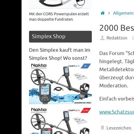
Startseite
Allgemein
Mit den CORS Powerspulen erzielt
man doppelte Fundraten.
2000 Bes
Simplex Shop
Redaktion
Den Simplex kauft man im
Das Forum “Sc
Simplex Shop! Wo sonst?
hingelegt. Täg
Metalldetekto
überzeugt durc
Moderation.
Einfach vorbei
www.Schatzsuc
Lesezeichen
.