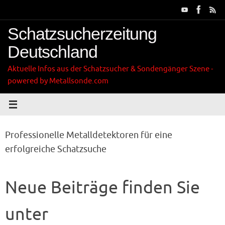
Zum
Inhalt
springen
Schatzsucherzeitung
Deutschland
Aktuelle Infos aus der Schatzsucher & Sondengänger Szene -
powered by Metallsonde.com
Professionelle Metalldetektoren für eine
erfolgreiche Schatzsuche
Neue Beiträge finden Sie
unter