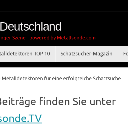
 Deutschland
gänger Szene - powered by Metallsonde.com
alldetektoren TOP 10
Schatzsucher-Magazin
F
e Metalldetektoren für eine erfolgreiche Schatzsuche
eiträge finden Sie unter
sonde.TV