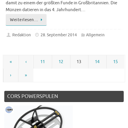
damit zu einem der größten Funde in Großbritannien. Die
Münzen datieren in das 4. Jahrhundert…
Weiterlesen…
Redaktion
28. September 2014
Allgemein
«
‹
11
12
13
14
15
›
»
CORS POWERSPULEN