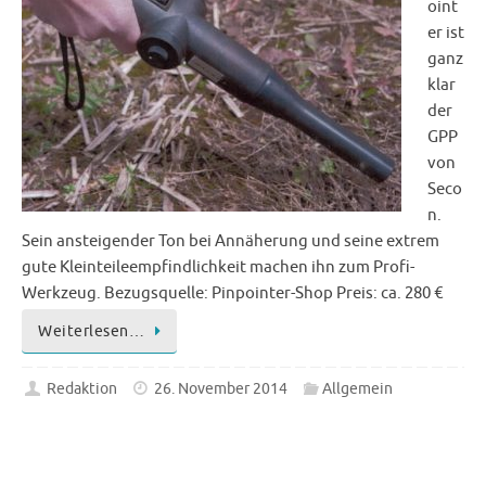
oint
er ist
ganz
klar
der
GPP
von
Seco
n.
Sein ansteigender Ton bei Annäherung und seine extrem
gute Kleinteileempfindlichkeit machen ihn zum Profi-
Werkzeug. Bezugsquelle: Pinpointer-Shop Preis: ca. 280 €
Weiterlesen…
Redaktion
26. November 2014
Allgemein