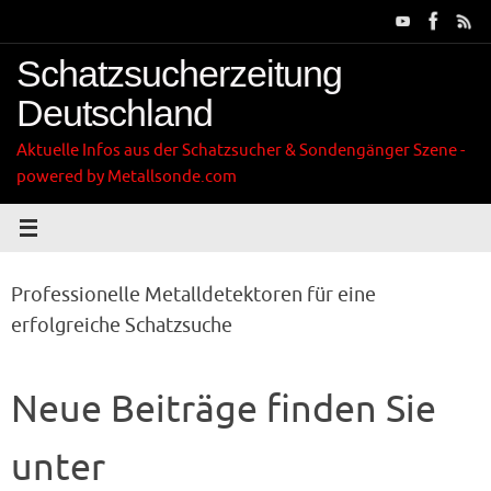
Zum
Inhalt
springen
Schatzsucherzeitung
Deutschland
Aktuelle Infos aus der Schatzsucher & Sondengänger Szene -
powered by Metallsonde.com
Professionelle Metalldetektoren für eine
erfolgreiche Schatzsuche
Neue Beiträge finden Sie
unter