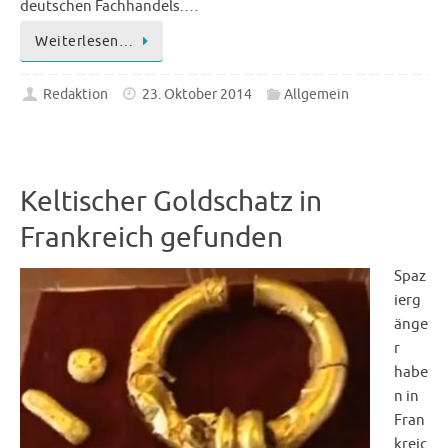
deutschen Fachhandels.…
Weiterlesen…
Redaktion
23. Oktober 2014
Allgemein
Keltischer Goldschatz in
Frankreich gefunden
Spaz
ierg
änge
r
habe
n in
Fran
kreic