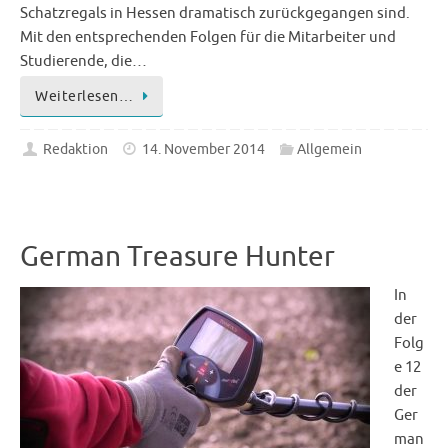
Schatzregals in Hessen dramatisch zurückgegangen sind.
Mit den entsprechenden Folgen für die Mitarbeiter und
Studierende, die…
Weiterlesen…
Redaktion
14. November 2014
Allgemein
German Treasure Hunter
In
der
Folg
e 12
der
Ger
man