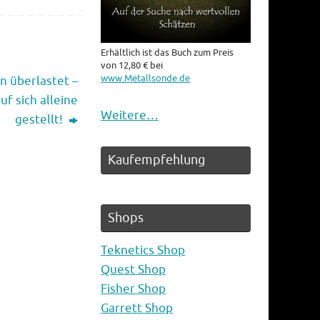
Erhältlich ist das Buch zum Preis
von 12,80 € bei
www.Metallsonde.de
n überlastet –
f sich alleine
Weitere…
gestellt!
Kaufempfehlung
Shops
Teknetics Shop
Quest Shop
Fisher Shop
Garrett Shop