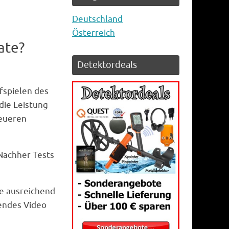
Deutschland
Österreich
ate?
Detektordeals
fspielen des
die Leistung
teueren
Nachher Tests
ne ausreichend
hendes Video