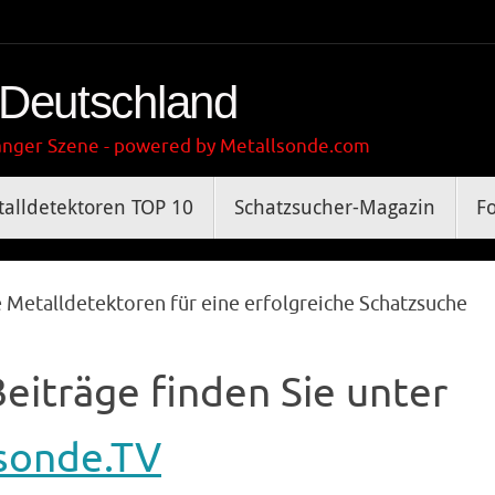
 Deutschland
gänger Szene - powered by Metallsonde.com
alldetektoren TOP 10
Schatzsucher-Magazin
F
e Metalldetektoren für eine erfolgreiche Schatzsuche
eiträge finden Sie unter
sonde.TV