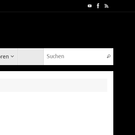
Suche na
oren
Suchen