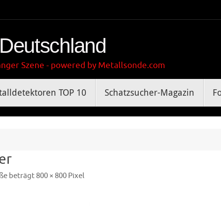
 Deutschland
gänger Szene - powered by Metallsonde.com
alldetektoren TOP 10
Schatzsucher-Magazin
F
er
ße beträgt
800 × 800
Pixel