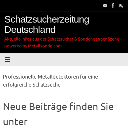
Zum
Inhalt
springen
Schatzsucherzeitung
Deutschland
Aktuelle Infos aus der Schatzsucher & Sondengänger Szene -
powered by Metallsonde.com
Professionelle Metalldetektoren für eine
erfolgreiche Schatzsuche
Neue Beiträge finden Sie
unter