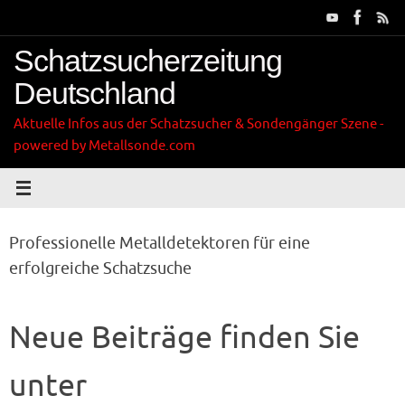
Zum
Inhalt
springen
Schatzsucherzeitung
Deutschland
Aktuelle Infos aus der Schatzsucher & Sondengänger Szene -
powered by Metallsonde.com
Professionelle Metalldetektoren für eine
erfolgreiche Schatzsuche
Neue Beiträge finden Sie
unter