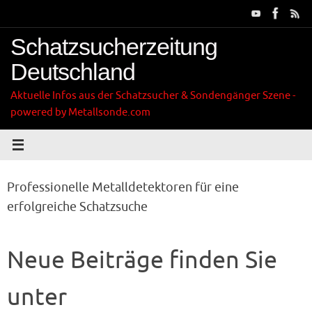
Zum
Inhalt
springen
Schatzsucherzeitung
Deutschland
Aktuelle Infos aus der Schatzsucher & Sondengänger Szene -
powered by Metallsonde.com
Professionelle Metalldetektoren für eine
erfolgreiche Schatzsuche
Neue Beiträge finden Sie
unter