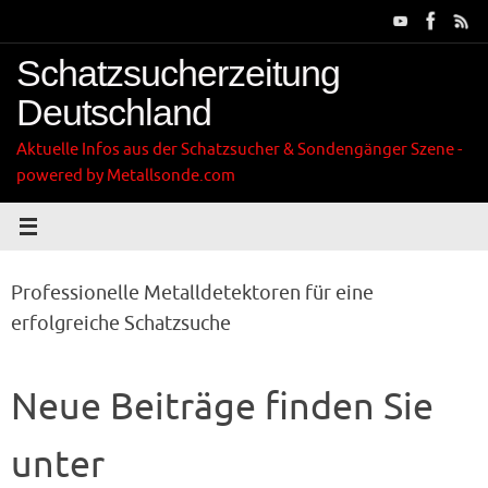
Zum
Inhalt
springen
Schatzsucherzeitung
Deutschland
Aktuelle Infos aus der Schatzsucher & Sondengänger Szene -
powered by Metallsonde.com
Professionelle Metalldetektoren für eine
erfolgreiche Schatzsuche
Neue Beiträge finden Sie
unter