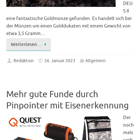
DEU
S II
eine fantastische Goldmünze gefunden. Es handelt sich bei
der Münzen um einen Golddukaten mit einem Gewicht von
etwa 3,5 Gramm…
Weiterlesen…
Redaktion
26. Januar 2023
Allgemein
Mehr gute Funde durch
Pinpointer mit Eisenerkennung
Der
noch
mals