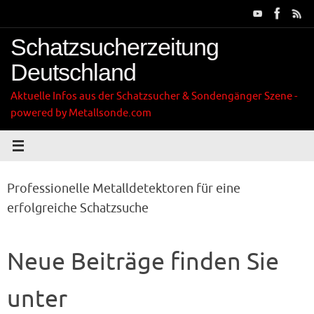
Zum
Inhalt
springen
Schatzsucherzeitung
Deutschland
Aktuelle Infos aus der Schatzsucher & Sondengänger Szene -
powered by Metallsonde.com
Professionelle Metalldetektoren für eine
erfolgreiche Schatzsuche
Neue Beiträge finden Sie
unter