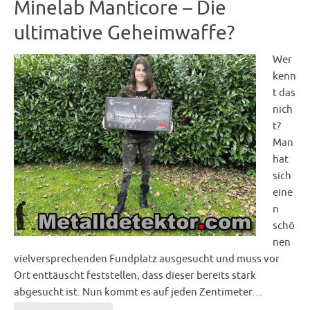
Minelab Manticore – Die
ultimative Geheimwaffe?
Wer
kenn
t das
nich
t?
Man
hat
sich
eine
n
schö
nen
vielversprechenden Fundplatz ausgesucht und muss vor
Ort enttäuscht feststellen, dass dieser bereits stark
abgesucht ist. Nun kommt es auf jeden Zentimeter…