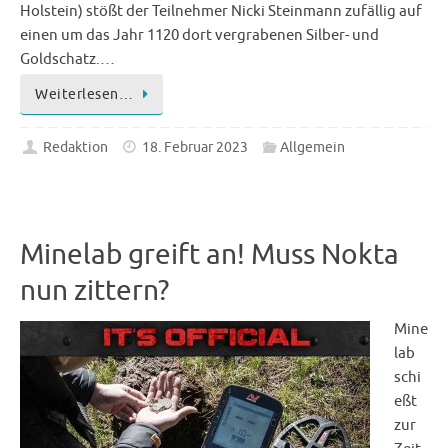
Holstein) stößt der Teilnehmer Nicki Steinmann zufällig auf
einen um das Jahr 1120 dort vergrabenen Silber- und
Goldschatz.…
Weiterlesen…
Redaktion
18. Februar 2023
Allgemein
Minelab greift an! Muss Nokta
nun zittern?
Mine
lab
schi
eßt
zur