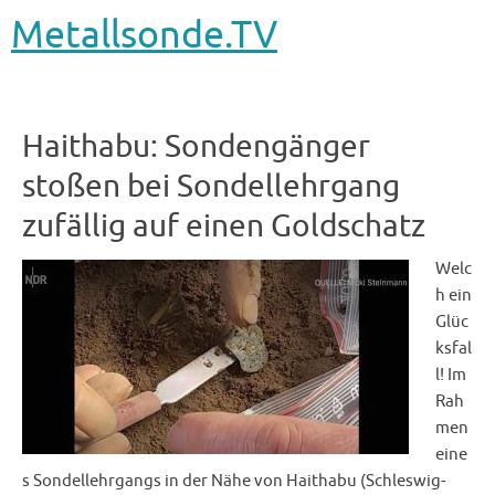
Metallsonde.TV
Haithabu: Sondengänger
stoßen bei Sondellehrgang
zufällig auf einen Goldschatz
Welc
h ein
Glüc
ksfal
l! Im
Rah
men
eine
s Sondellehrgangs in der Nähe von Haithabu (Schleswig-