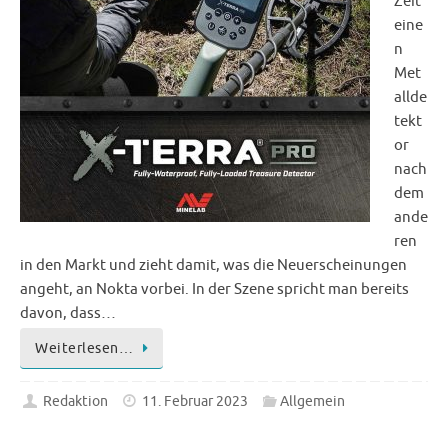
Zeit
eine
n
Met
allde
tekt
or
nach
dem
ande
ren
in den Markt und zieht damit, was die Neuerscheinungen
angeht, an Nokta vorbei. In der Szene spricht man bereits
davon, dass…
Weiterlesen…
Redaktion
11. Februar 2023
Allgemein