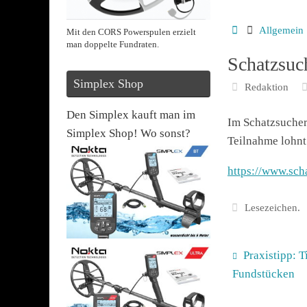
Startseite
Allgemein
Mit den CORS Powerspulen erzielt
man doppelte Fundraten.
Schatzsuc
Simplex Shop
Redaktion
Den Simplex kauft man im
Im Schatzsucher
Simplex Shop! Wo sonst?
Teilnahme lohnt 
https://www.sch
Lesezeichen
.
Praxistipp: 
Fundstücken