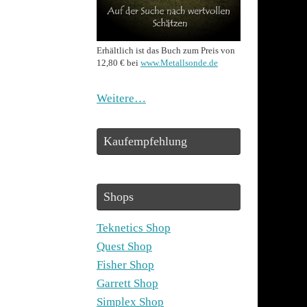
Erhältlich ist das Buch zum Preis von
12,80 € bei
www.Metallsonde.de
Weitere…
Kaufempfehlung
Shops
Teknetics Shop
Quest Shop
Fisher Shop
Garrett Shop
Simplex Shop