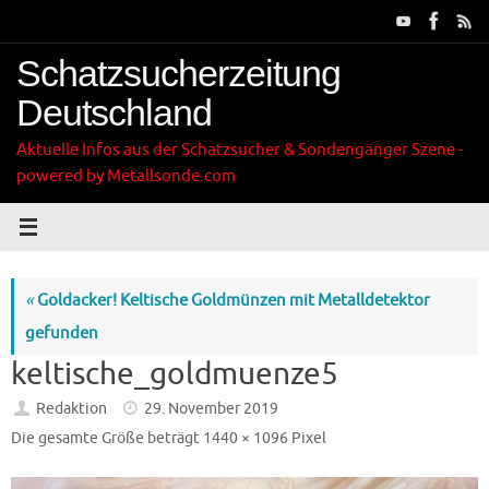
Zum
Inhalt
springen
Schatzsucherzeitung
Deutschland
Aktuelle Infos aus der Schatzsucher & Sondengänger Szene -
powered by Metallsonde.com
«
Goldacker! Keltische Goldmünzen mit Metalldetektor
gefunden
keltische_goldmuenze5
Redaktion
29. November 2019
Die gesamte Größe beträgt
1440 × 1096
Pixel