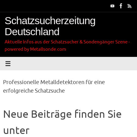
Zum
Inhalt
springen
Schatzsucherzeitung
Deutschland
Aktuelle Infos aus der Schatzsucher & Sondengänger Szene -
powered by Metallsonde.com
Professionelle Metalldetektoren für eine
erfolgreiche Schatzsuche
Neue Beiträge finden Sie
unter