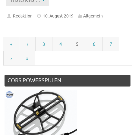
Weiterlesen…
Redaktion
10. August 2019
Allgemein
«
‹
3
4
5
6
7
›
»
CORS POWERSPULEN