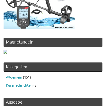
Magnetangeln
Kategorien
Allgemein
(151)
Kurznachrichten
(3)
Ausgabe