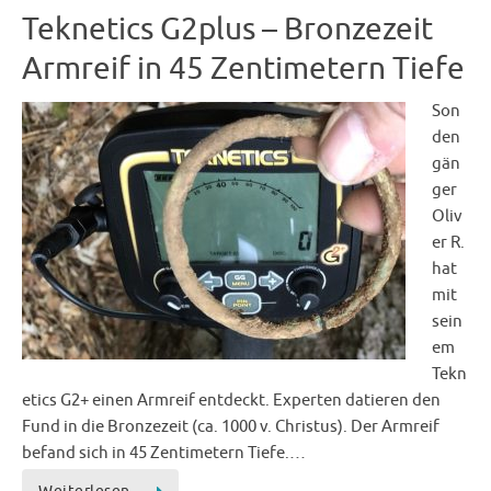
Teknetics G2plus – Bronzezeit
Armreif in 45 Zentimetern Tiefe
Son
den
gän
ger
Oliv
er R.
hat
mit
sein
em
Tekn
etics G2+ einen Armreif entdeckt. Experten datieren den
Fund in die Bronzezeit (ca. 1000 v. Christus). Der Armreif
befand sich in 45 Zentimetern Tiefe.…