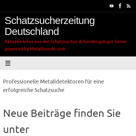
Zum
Inhalt
springen
Schatzsucherzeitung
Deutschland
Aktuelle Infos aus der Schatzsucher & Sondengänger Szene -
powered by Metallsonde.com
Professionelle Metalldetektoren für eine
erfolgreiche Schatzsuche
Neue Beiträge finden Sie
unter