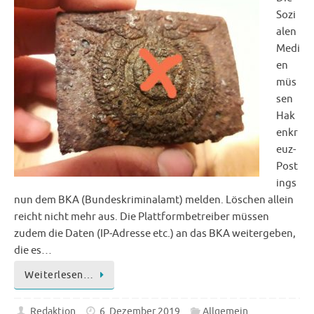
Sozi
alen
Medi
en
müs
sen
Hak
enkr
euz-
Post
ings
nun dem BKA (Bundeskriminalamt) melden. Löschen allein
reicht nicht mehr aus. Die Plattformbetreiber müssen
zudem die Daten (IP-Adresse etc.) an das BKA weitergeben,
die es…
Weiterlesen…
Redaktion
6. Dezember 2019
Allgemein