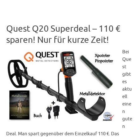
Quest Q20 Superdeal – 110 €
sparen! Nur für kurze Zeit!
Bei
Que
st
gibt
es
aktu
ell
eine
n
gute
n
Deal. Man spart gegenüber dem Einzelkauf 110 €. Das