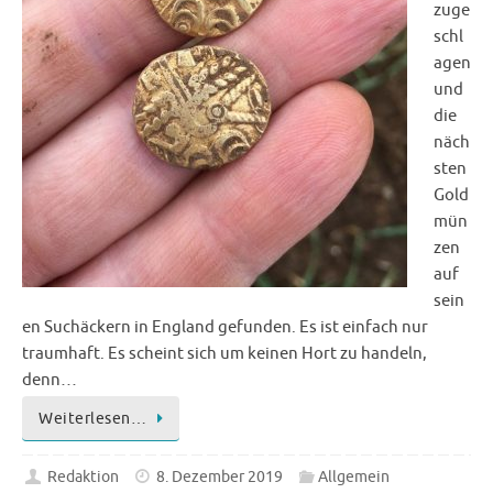
zuge
schl
agen
und
die
näch
sten
Gold
mün
zen
auf
sein
en Suchäckern in England gefunden. Es ist einfach nur
traumhaft. Es scheint sich um keinen Hort zu handeln,
denn…
Weiterlesen…
Redaktion
8. Dezember 2019
Allgemein