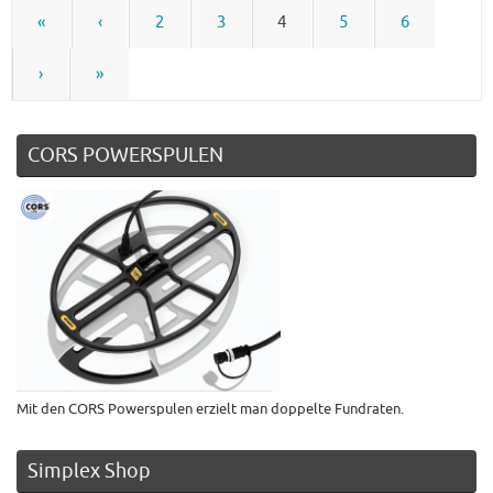
«
‹
2
3
4
5
6
›
»
CORS POWERSPULEN
Mit den CORS Powerspulen erzielt man doppelte Fundraten.
Simplex Shop