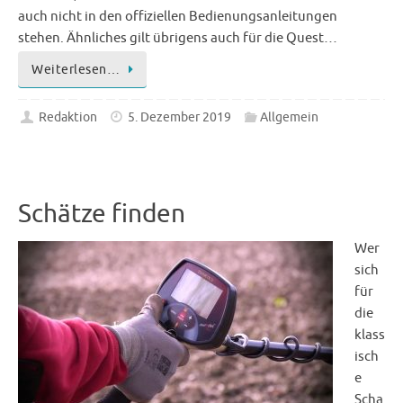
auch nicht in den offiziellen Bedienungsanleitungen
stehen. Ähnliches gilt übrigens auch für die Quest…
Weiterlesen…
Redaktion
5. Dezember 2019
Allgemein
Schätze finden
Wer
sich
für
die
klass
isch
e
Scha