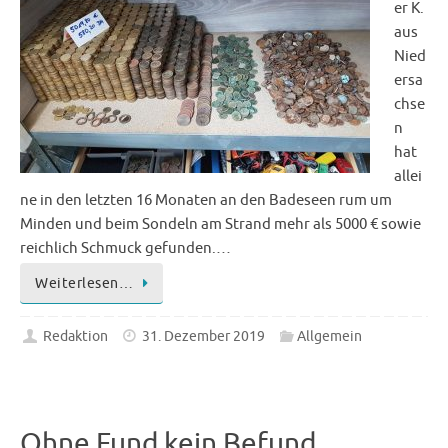
er K.
aus
Nied
ersa
chse
n
hat
allei
ne in den letzten 16 Monaten an den Badeseen rum um
Minden und beim Sondeln am Strand mehr als 5000 € sowie
reichlich Schmuck gefunden.…
Weiterlesen…
Redaktion
31. Dezember 2019
Allgemein
Ohne Fund kein Befund