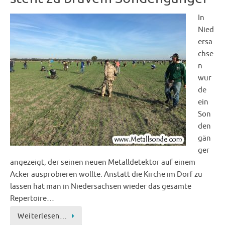
In
Nied
ersa
chse
n
wur
de
ein
Son
den
gän
ger
angezeigt, der seinen neuen Metalldetektor auf einem
Acker ausprobieren wollte. Anstatt die Kirche im Dorf zu
lassen hat man in Niedersachsen wieder das gesamte
Repertoire…
Weiterlesen…