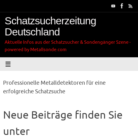
Zum
Inhalt
springen
Schatzsucherzeitung
Deutschland
Aktuelle Infos aus der Schatzsucher & Sondengänger Szene -
powered by Metallsonde.com
Professionelle Metalldetektoren für eine
erfolgreiche Schatzsuche
Neue Beiträge finden Sie
unter