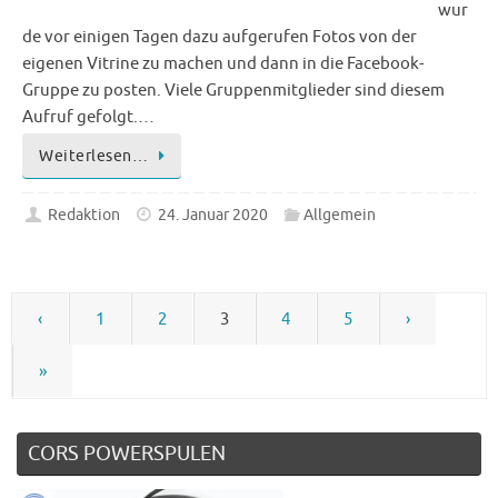
wur
de vor einigen Tagen dazu aufgerufen Fotos von der
eigenen Vitrine zu machen und dann in die Facebook-
Gruppe zu posten. Viele Gruppenmitglieder sind diesem
Aufruf gefolgt.…
Weiterlesen…
Redaktion
24. Januar 2020
Allgemein
‹
1
2
3
4
5
›
»
CORS POWERSPULEN