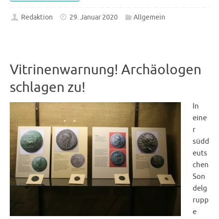
Redaktion
29. Januar 2020
Allgemein
Vitrinenwarnung! Archäologen
schlagen zu!
In
eine
r
südd
euts
chen
Son
delg
rupp
e