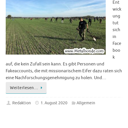
Ent
wick
ung
tut
sich
in
Face
boo
k
auf, die kein Zufall sein kann. Es gibt Personen und
Fakeaccounts, die mit missionarischem Eifer dazu raten sich
eine Nachforschungsgenehmigung zu holen. Und…
Weiterlesen…
Redaktion
1. August 2020
Allgemein