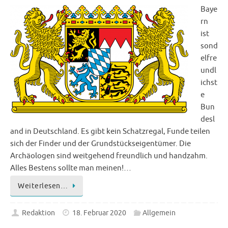
Baye
rn
ist
sond
elfre
undl
ichst
e
Bun
desl
and in Deutschland. Es gibt kein Schatzregal, Funde teilen
sich der Finder und der Grundstückseigentümer. Die
Archäologen sind weitgehend freundlich und handzahm.
Alles Bestens sollte man meinen!…
Weiterlesen…
Redaktion
18. Februar 2020
Allgemein