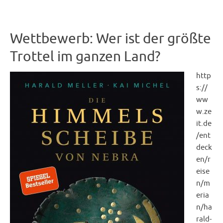
Wettbewerb: Wer ist der größte
Trottel im ganzen Land?
http
s://
ww
w.ze
it.de
/ent
deck
en/r
eise
n/m
eria
n/ha
rald-